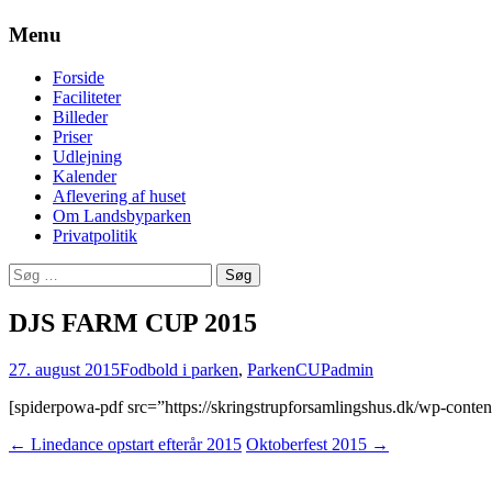
Menu
Videre
Forside
til
Faciliteter
indhold
Billeder
Priser
Udlejning
Kalender
Aflevering af huset
Om Landsbyparken
Privatpolitik
Søg
efter:
DJS FARM CUP 2015
27. august 2015
Fodbold i parken
,
Parken
CUP
admin
[spiderpowa-pdf src=”https://skringstrupforsamlingshus.dk/wp-co
Indlæg
←
Linedance opstart efterår 2015
Oktoberfest 2015
→
navigation