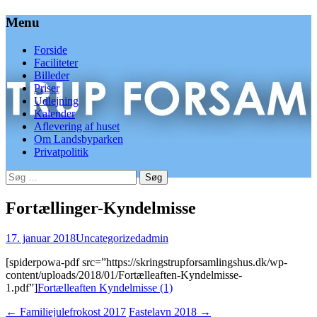
Menu
Videre
Forside
til
Faciliteter
indhold
Billeder
Priser
Udlejning
Kalender
Aflevering af huset
Om Landsbyparken
Privatpolitik
Søg
efter:
Fortællinger-Kyndelmisse
17. januar 2018
Uncategorized
admin
[spiderpowa-pdf src=”https://skringstrupforsamlingshus.dk/wp-
content/uploads/2018/01/Fortælleaften-Kyndelmisse-
1.pdf”]
Fortælleaften Kyndelmisse (1)
Indlæg
←
Familiejulefrokost 2017
Fastelavn 2018
→