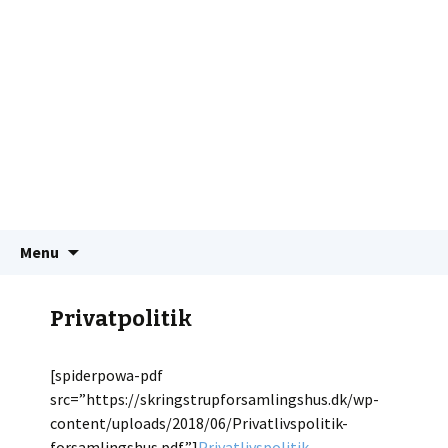
Videre
Søg
Menu
til
efter:
indhold
Privatpolitik
[spiderpowa-pdf
src=”https://skringstrupforsamlingshus.dk/wp-
content/uploads/2018/06/Privatlivspolitik-
forsamlingshus.pdf”]
Privatlivspolitik