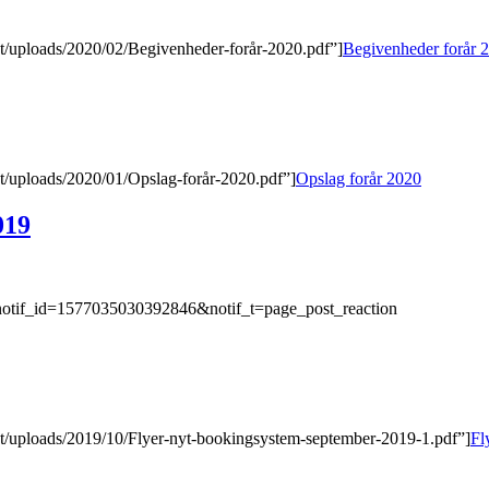
nt/uploads/2020/02/Begivenheder-forår-2020.pdf”]
Begivenheder forår 
nt/uploads/2020/01/Opslag-forår-2020.pdf”]
Opslag forår 2020
019
notif_id=1577035030392846&notif_t=page_post_reaction
nt/uploads/2019/10/Flyer-nyt-bookingsystem-september-2019-1.pdf”]
Fl