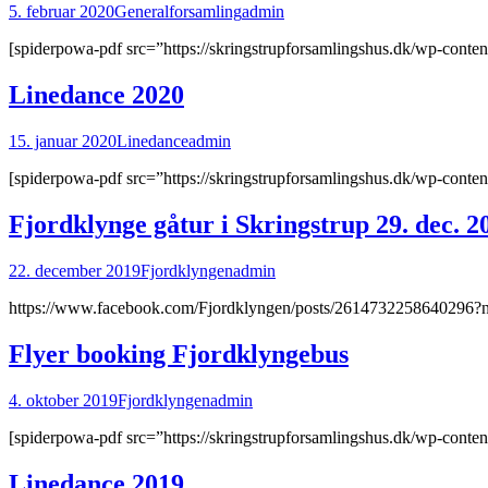
5. februar 2020
Generalforsamling
admin
[spiderpowa-pdf src=”https://skringstrupforsamlingshus.dk/wp-conte
Linedance 2020
15. januar 2020
Linedance
admin
[spiderpowa-pdf src=”https://skringstrupforsamlingshus.dk/wp-conte
Fjordklynge gåtur i Skringstrup 29. dec. 2
22. december 2019
Fjordklyngen
admin
https://www.facebook.com/Fjordklyngen/posts/2614732258640296?
Flyer booking Fjordklyngebus
4. oktober 2019
Fjordklyngen
admin
[spiderpowa-pdf src=”https://skringstrupforsamlingshus.dk/wp-conte
Linedance 2019