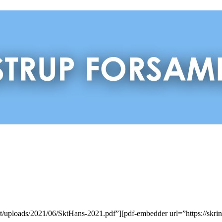
nt/uploads/2021/06/SktHans-2021.pdf”][pdf-embedder url=”https://skr