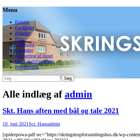
Menu
Videre
Forside
til
Faciliteter
indhold
Billeder
Priser
Udlejning
Kalender
Aflevering af huset
Om Landsbyparken
Privatpolitik
Søg
efter:
Alle indlæg af
admin
Skt. Hans aften med bål og tale 2021
10. juni 2021
Sct. Hans
admin
[spiderpowa-pdf src=”https://skringstrupforsamlingshus.dk/wp-conte