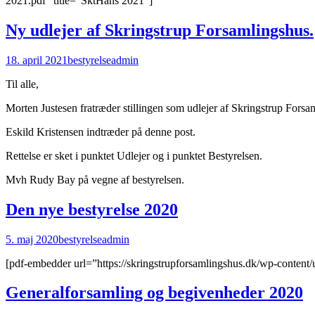
2021.pdf” title=”SktHans 2021″]
Ny udlejer af Skringstrup Forsamlingshus.
18. april 2021
bestyrelse
admin
Til alle,
Morten Justesen fratræder stillingen som udlejer af Skringstrup Forsa
Eskild Kristensen indtræder på denne post.
Rettelse er sket i punktet Udlejer og i punktet Bestyrelsen.
Mvh Rudy Bay på vegne af bestyrelsen.
Den nye bestyrelse 2020
5. maj 2020
bestyrelse
admin
[pdf-embedder url=”https://skringstrupforsamlingshus.dk/wp-content/
Generalforsamling og begivenheder 2020