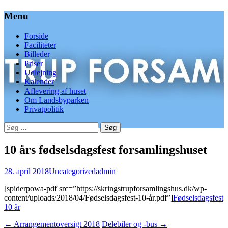
Menu
Videre
Forside
til
Faciliteter
indhold
Billeder
Priser
Udlejning
Kalender
Aflevering af huset
Om Landsbyparken
Privatpolitik
Søg
efter:
10 års fødselsdagsfest forsamlingshuset
28. april 2018
Uncategorized
admin
[spiderpowa-pdf src=”https://skringstrupforsamlingshus.dk/wp-
content/uploads/2018/04/Fødselsdagsfest-10-år.pdf”]
Fødselsdagsfest
10 år
Indlæg
←
Arrangementoversigt 2018
Delebiler og -bus
→