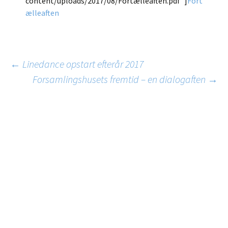
content/uploads/2017/08/Fortælleaften.pdf”]
Fort
ælleaften
Indlæg
←
Linedance opstart efterår 2017
Forsamlingshusets fremtid – en dialogaften
→
navigation