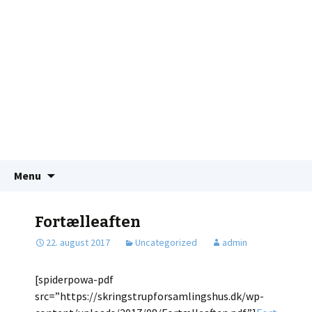
Videre
Søg
Menu
til
efter:
indhold
Fortælleaften
22. august 2017
Uncategorized
admin
[spiderpowa-pdf
src=”https://skringstrupforsamlingshus.dk/wp-