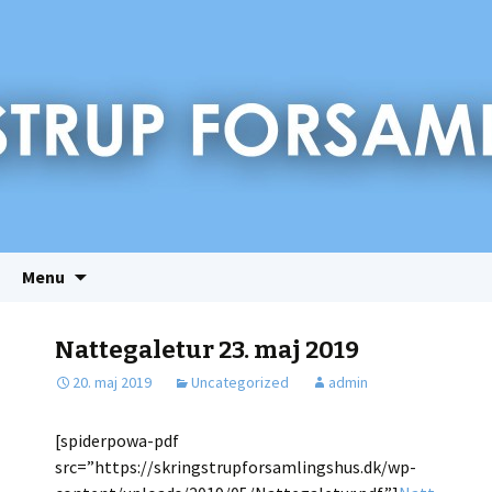
Videre
Søg
Menu
til
efter:
indhold
Nattegaletur 23. maj 2019
20. maj 2019
Uncategorized
admin
[spiderpowa-pdf
src=”https://skringstrupforsamlingshus.dk/wp-