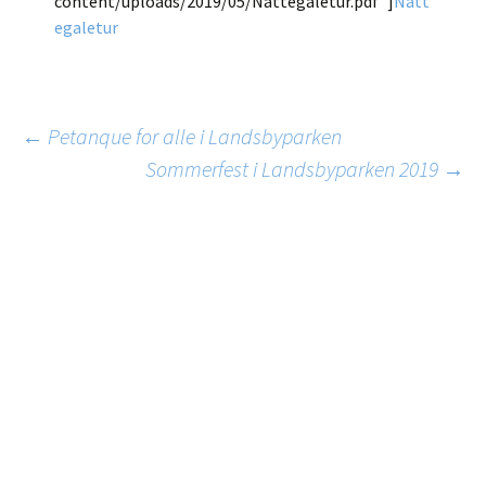
content/uploads/2019/05/Nattegaletur.pdf”]
Natt
egaletur
Indlæg
←
Petanque for alle i Landsbyparken
Sommerfest i Landsbyparken 2019
→
navigation